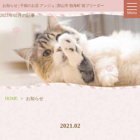
t
お知らせ | 子猫のお店 アンジュ | 郡山市 熱海町 猫ブリーダー
o
Menu
g
2021年02月の記事
g
l
e
n
a
v
i
g
a
t
i
o
n
HOME
お知らせ
2021.02