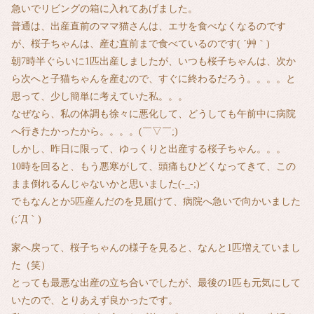
急いでリビングの箱に入れてあげました。
普通は、出産直前のママ猫さんは、エサを食べなくなるのです
が、桜子ちゃんは、産む直前まで食べているのです( ´艸｀)
朝7時半ぐらいに1匹出産しましたが、いつも桜子ちゃんは、次か
ら次へと子猫ちゃんを産むので、すぐに終わるだろう。。。。と
思って、少し簡単に考えていた私。。。
なぜなら、私の体調も徐々に悪化して、どうしても午前中に病院
へ行きたかったから。。。。(￣▽￣;)
しかし、昨日に限って、ゆっくりと出産する桜子ちゃん。。。
10時を回ると、もう悪寒がして、頭痛もひどくなってきて、この
まま倒れるんじゃないかと思いました(-_-;)
でもなんとか5匹産んだのを見届けて、病院へ急いで向かいました
(;´Д｀)
家へ戻って、桜子ちゃんの様子を見ると、なんと1匹増えていまし
た（笑）
とっても最悪な出産の立ち合いでしたが、最後の1匹も元気にして
いたので、とりあえず良かったです。