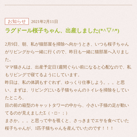
お知らせ
2021年2月11日
ラグドール桜子ちゃん、出産しました(*^▽^*)
2月9日、朝、私が猫部屋を掃除へ向かうとき、いつも桜子ちゃん
がリビングから一緒に行くので、昨日も一緒に猫部屋へ入りまし
た。
ママ猫さんは、出産予定日1週間ぐらい前になると心配なので、私
もリビングで寝てるようにしています。
昨日は、私の体調もすぐれず、ゆっくり仕事しよう。。。と思
い、まずは、リビングにいる子猫ちゃんのトイレを掃除をしてい
たところ、
目の前の箱型のキャットタワーの中から、小さい子猫の足が動い
てるのが見えましたΣ（・□・；）
まさか。。。と思って中を覗くと、さっきまでエサを食べていた
桜子ちゃんが、1匹子猫ちゃんを産んでいたのです！！！