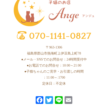
2025年4月
(6)
2025年3月
(11)
2025年2月
(17)
2025年1月
(2)
2024年12月
(1)
〒963-1306
2024年10月
(1)
福島県郡山市熱海町上伊豆島上町78
2024年9月
(1)
●メール・SNSでのお問合せ：24時間受付中
●お電話でのお問合せ：10:00～21:00
2024年8月
(1)
●子猫ちゃんのご見学・お引渡しの時間
2024年7月
(1)
：11:00～:1700
2024年6月
(3)
定休日：不定休
2024年5月
(6)
Fa
T
Li
E
2024年4月
(3)
ce
wi
ne
m