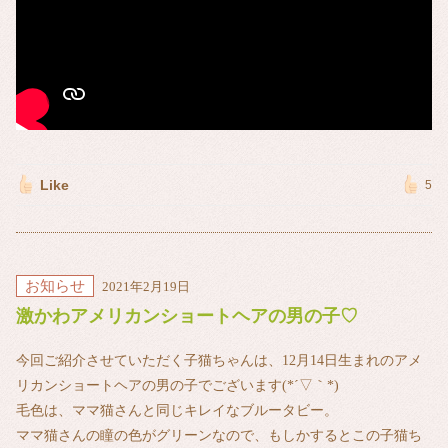
Like
5
お知らせ
2021年2月19日
激かわアメリカンショートヘアの男の子♡
今回ご紹介させていただく子猫ちゃんは、12月14日生まれのアメ
リカンショートヘアの男の子でございます(*´▽｀*)
毛色は、ママ猫さんと同じキレイなブルータビー。
ママ猫さんの瞳の色がグリーンなので、もしかするとこの子猫ち