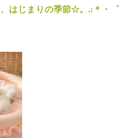
、はじまりの季節☆。.:＊・゜
、