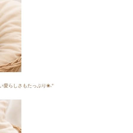
愛らしさもたっぷり❀˖°