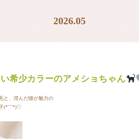
2026.05
ない希少カラーのアメショちゃん
毛と、澄んだ瞳が魅力の
´˘`*)♡