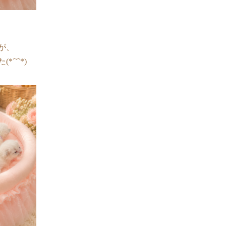
が、
ˊ˘ˋ*)