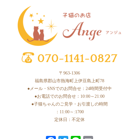
2025年5月
(2)
2025年4月
(6)
2025年3月
(11)
2025年2月
(17)
2025年1月
(2)
2024年12月
(1)
〒963-1306
2024年10月
(1)
福島県郡山市熱海町上伊豆島上町78
2024年9月
(1)
●メール・SNSでのお問合せ：24時間受付中
●お電話でのお問合せ：10:00～21:00
2024年8月
(1)
●子猫ちゃんのご見学・お引渡しの時間
2024年7月
(1)
：11:00～:1700
2024年6月
(3)
定休日：不定休
2024年5月
(6)