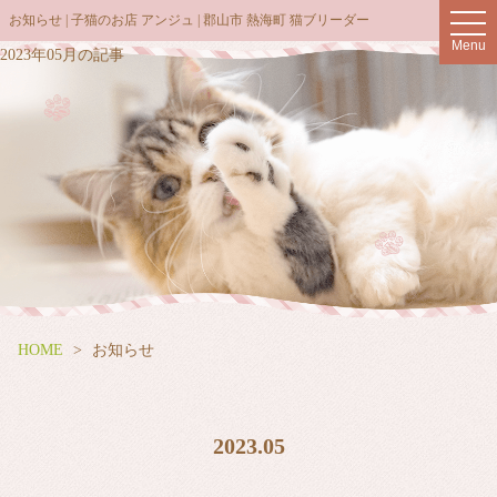
t
お知らせ | 子猫のお店 アンジュ | 郡山市 熱海町 猫ブリーダー
o
Menu
g
2023年05月の記事
g
l
e
n
a
v
i
g
a
t
i
o
n
HOME
お知らせ
2023.05