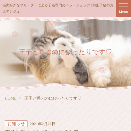
t
猫大好きなブリーダーによる子猫専門のペットショップ | 郡山子猫のお
o
店アンジュ
Menu
g
g
l
e
n
a
v
i
g
王子と呼ぶのにぴったりです♡
a
t
i
o
n
HOME
王子と呼ぶのにぴったりです♡
お知らせ
2021年2月21日