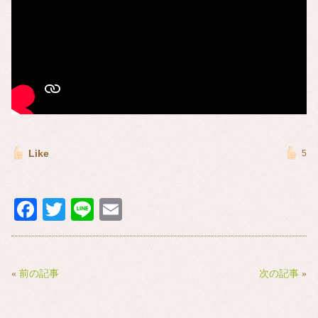
Like
5
Fa
T
Li
E
ce
wi
ne
m
bo
tte
ail
ok
r
«
前の記事
次の記事
»