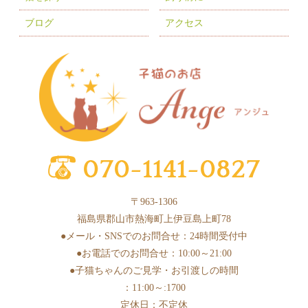
2025年7月
(8)
ブログ
アクセス
2025年6月
(3)
2025年5月
(2)
2025年4月
(6)
2025年3月
(11)
2025年2月
(17)
2025年1月
(2)
2024年12月
(1)
〒963-1306
2024年10月
(1)
福島県郡山市熱海町上伊豆島上町78
2024年9月
(1)
●メール・SNSでのお問合せ：24時間受付中
●お電話でのお問合せ：10:00～21:00
2024年8月
(1)
●子猫ちゃんのご見学・お引渡しの時間
2024年7月
(1)
：11:00～:1700
2024年6月
(3)
定休日：不定休