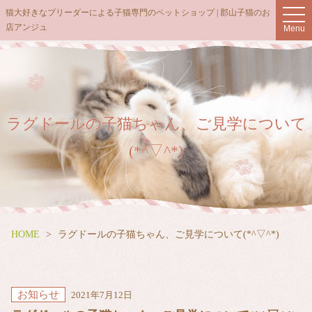
t
猫大好きなブリーダーによる子猫専門のペットショップ | 郡山子猫のお
o
店アンジュ
Menu
g
g
l
e
n
a
v
i
g
ラグドールの子猫ちゃん、ご見学について
a
t
(*^▽^*)
i
o
n
HOME
ラグドールの子猫ちゃん、ご見学について(*^▽^*)
お知らせ
2021年7月12日