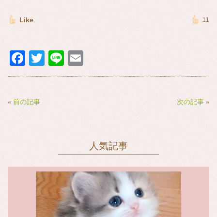
Like
11
Fa
T
Li
E
ce
wi
ne
m
bo
tte
ail
ok
r
«
前の記事
次の記事
»
人気記事