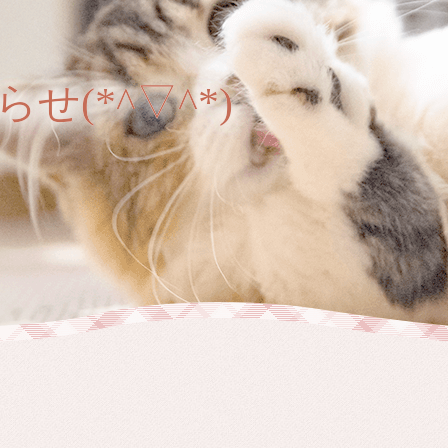
(*^▽^*)