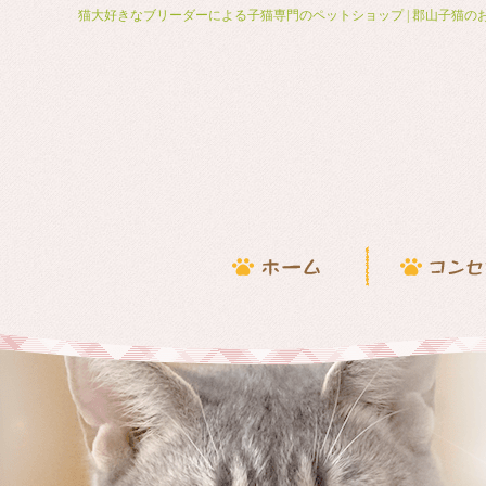
猫大好きなブリーダーによる子猫専門のペットショップ | 郡山子猫の