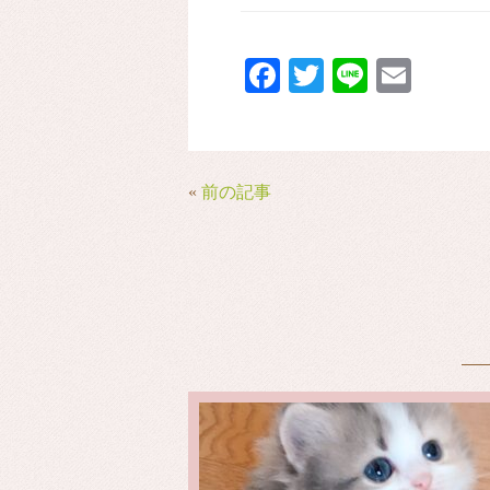
Fa
T
Li
E
ce
wi
ne
m
bo
tte
ail
ok
r
«
前の記事