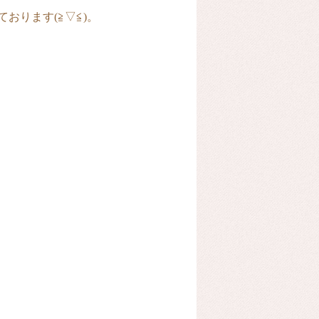
ります(≧▽≦)。