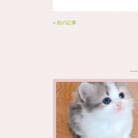
bo
tte
ail
ok
r
«
前の記事