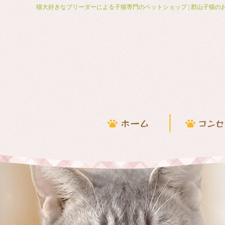
猫大好きなブリーダーによる子猫専門のペットショップ | 郡山子猫の