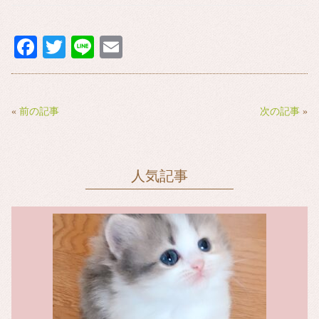
Fa
T
Li
E
ce
wi
ne
m
bo
tte
ail
ok
r
«
前の記事
次の記事
»
人気記事