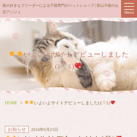
t
猫大好きなブリーダーによる子猫専門のペットショップ | 郡山子猫のお
o
店アンジュ
Menu
g
g
l
e
n
a
v
i
g
いよいよサイトデビューしました
a
t
(≧▽≦)
i
o
n
HOME
いよいよサイトデビューしました(≧▽≦)
お知らせ
2024年6月25日