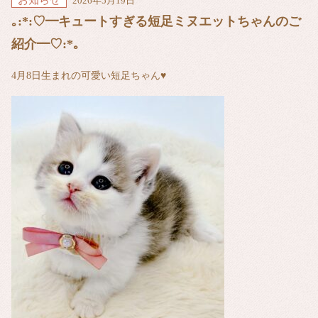
お知らせ
2026年5月19日
｡:*:♡━キュートすぎる短足ミヌエットちゃんのご
紹介━♡:*｡
4月8日生まれの可愛い短足ちゃん♥️