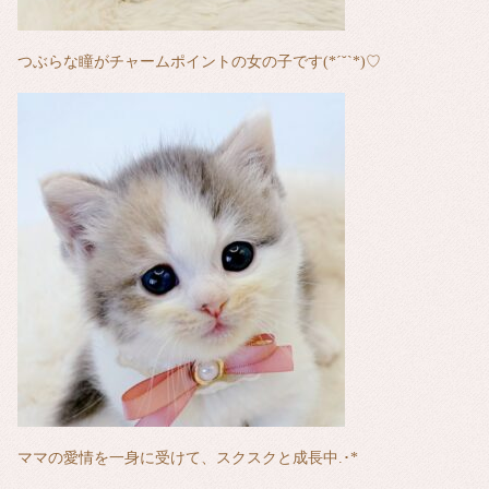
つぶらな瞳がチャームポイントの女の子です(*´˘`*)♡
ママの愛情を一身に受けて、スクスクと成長中.･*