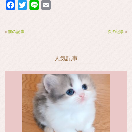
Fa
T
Li
E
ce
wi
ne
m
bo
tte
ail
ok
r
«
前の記事
次の記事
»
人気記事