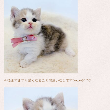
今後ますます可愛くなること間違いなしです(⑅•ᴗ•⑅)◜..°♡