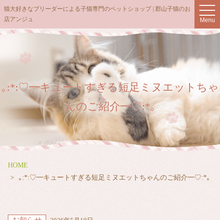
t
猫大好きなブリーダーによる子猫専門のペットショップ | 郡山子猫のお
o
店アンジュ
Menu
g
g
l
e
n
a
v
i
g
｡:*:♡━キュートすぎる短足ミヌエットちゃ
a
t
んのご紹介━♡:*｡
i
o
n
HOME
｡:*:♡━キュートすぎる短足ミヌエットちゃんのご紹介━♡:*｡