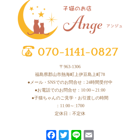
2025年5月
(2)
2025年4月
(6)
2025年3月
(11)
2025年2月
(17)
2025年1月
(2)
2024年12月
(1)
〒963-1306
2024年10月
(1)
福島県郡山市熱海町上伊豆島上町78
2024年9月
(1)
●メール・SNSでのお問合せ：24時間受付中
●お電話でのお問合せ：10:00～21:00
2024年8月
(1)
●子猫ちゃんのご見学・お引渡しの時間
2024年7月
(1)
：11:00～:1700
2024年6月
(3)
定休日：不定休
2024年5月
(6)
Fa
T
Li
E
2024年4月
(3)