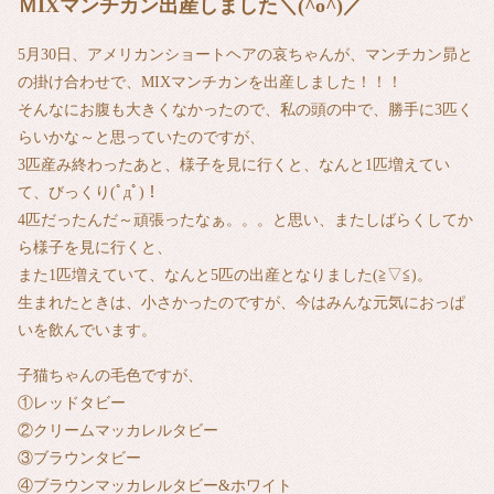
ＭIXマンチカン出産しました＼(^o^)／
5月30日、アメリカンショートヘアの哀ちゃんが、マンチカン昴と
の掛け合わせで、MIXマンチカンを出産しました！！！
そんなにお腹も大きくなかったので、私の頭の中で、勝手に3匹く
らいかな～と思っていたのですが、
3匹産み終わったあと、様子を見に行くと、なんと1匹増えてい
て、びっくり(ﾟдﾟ)！
4匹だったんだ～頑張ったなぁ。。。と思い、またしばらくしてか
ら様子を見に行くと、
また1匹増えていて、なんと5匹の出産となりました(≧▽≦)。
生まれたときは、小さかったのですが、今はみんな元気におっぱ
いを飲んでいます。
子猫ちゃんの毛色ですが、
①レッドタビー
②クリームマッカレルタビー
③ブラウンタビー
④ブラウンマッカレルタビー&ホワイト