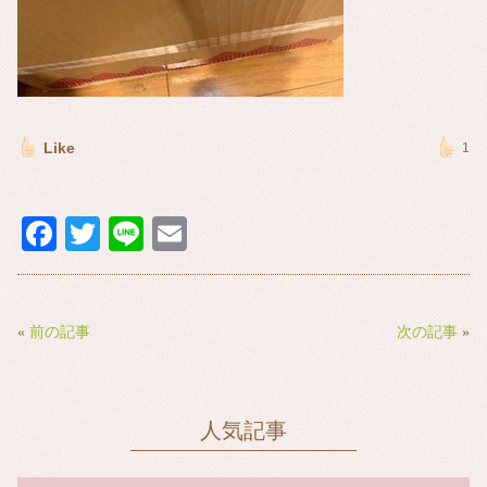
Like
1
Fa
T
Li
E
ce
wi
ne
m
bo
tte
ail
ok
r
«
前の記事
次の記事
»
人気記事