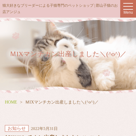
t
猫大好きなブリーダーによる子猫専門のペットショップ | 郡山子猫のお
o
店アンジュ
Menu
g
g
l
e
n
a
v
i
g
ＭIXマンチカン出産しました＼(^o^)／
a
t
i
o
n
HOME
ＭIXマンチカン出産しました＼(^o^)／
お知らせ
2022年5月31日