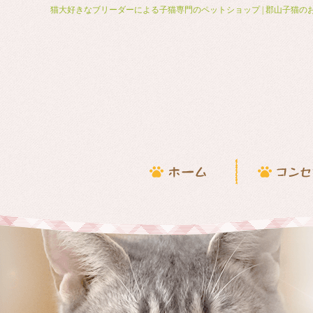
猫大好きなブリーダーによる子猫専門のペットショップ | 郡山子猫の