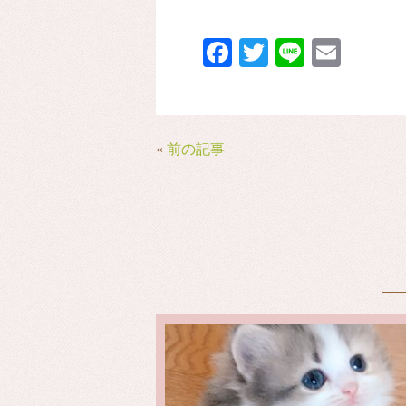
Fa
T
Li
E
ce
wi
ne
m
bo
tte
ail
ok
r
«
前の記事