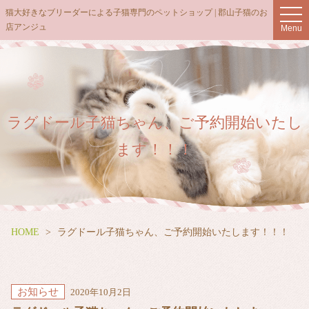
t
猫大好きなブリーダーによる子猫専門のペットショップ | 郡山子猫のお
o
店アンジュ
Menu
g
g
l
e
n
a
v
i
g
ラグドール子猫ちゃん、ご予約開始いたし
a
t
ます！！！
i
o
n
HOME
ラグドール子猫ちゃん、ご予約開始いたします！！！
お知らせ
2020年10月2日