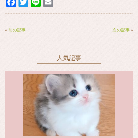
Fa
T
Li
E
ce
wi
ne
m
bo
tte
ail
ok
r
«
前の記事
次の記事
»
人気記事