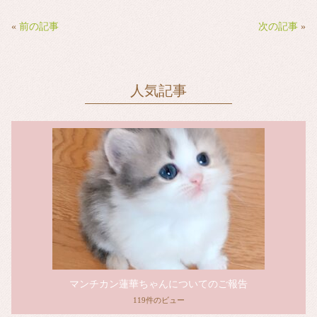
bo
tte
ail
ok
r
«
前の記事
次の記事
»
人気記事
マンチカン蓮華ちゃんについてのご報告
119件のビュー