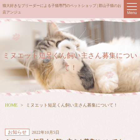
t
猫大好きなブリーダーによる子猫専門のペットショップ | 郡山子猫のお
o
店アンジュ
Menu
g
g
l
e
n
a
v
i
g
ミヌエット短足くん飼い主さん募集につい
a
t
て！
i
o
n
HOME
ミヌエット短足くん飼い主さん募集について！
お知らせ
2022年10月5日