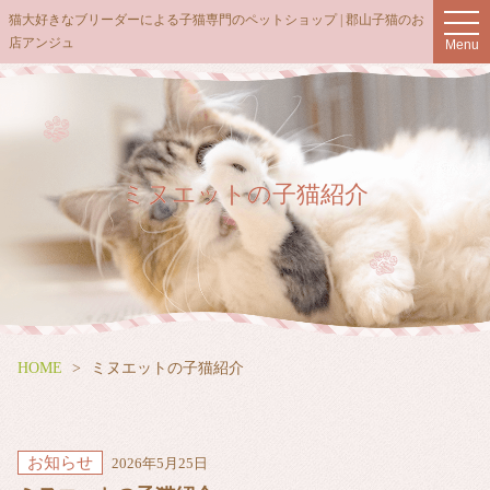
t
猫大好きなブリーダーによる子猫専門のペットショップ | 郡山子猫のお
o
店アンジュ
Menu
g
g
l
e
n
a
v
i
g
ミヌエットの子猫紹介
a
t
i
o
n
HOME
ミヌエットの子猫紹介
お知らせ
2026年5月25日