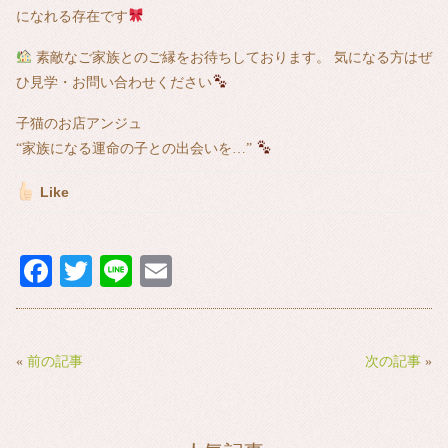
になれる存在です
素敵なご家族とのご縁をお待ちしております。
気になる方はぜ
ひ見学・お問い合わせください
子猫のお店アンジュ
“家族になる運命の子との出会いを…”
Like
Fa
T
Li
E
ce
wi
ne
m
bo
tte
ail
ok
r
«
前の記事
次の記事
»