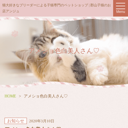
t
猫大好きなブリーダーによる子猫専門のペットショップ | 郡山子猫のお
o
店アンジュ
Menu
g
g
l
e
n
a
v
i
g
アメショ色白美人さん♡
a
t
i
o
n
HOME
アメショ色白美人さん♡
お知らせ
2020年3月10日