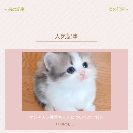
bo
tte
ail
ok
r
«
前の記事
次の記事
»
人気記事
マンチカン蓮華ちゃんについてのご報告
125件のビュー