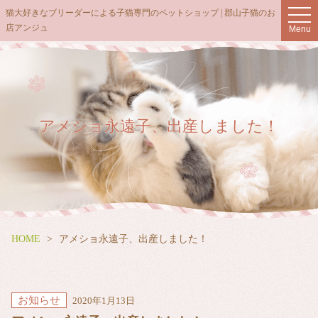
t
猫大好きなブリーダーによる子猫専門のペットショップ | 郡山子猫のお
o
店アンジュ
Menu
g
g
l
e
n
a
v
i
g
アメショ永遠子、出産しました！
a
t
i
o
n
HOME
アメショ永遠子、出産しました！
お知らせ
2020年1月13日