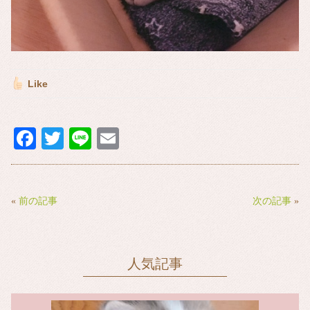
Like
Fa
T
Li
E
ce
wi
ne
m
bo
tte
ail
ok
r
«
前の記事
次の記事
»
人気記事