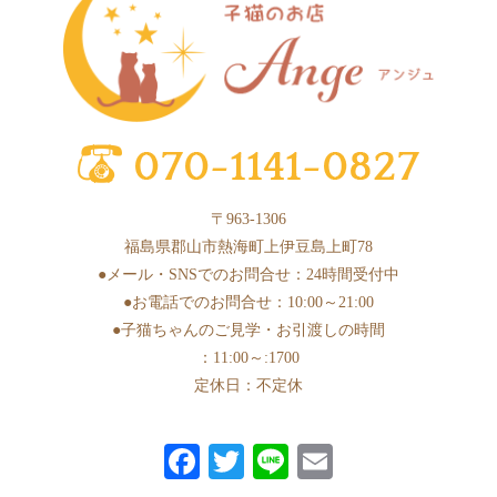
2025年4月
(6)
2025年3月
(11)
2025年2月
(17)
2025年1月
(2)
2024年12月
(1)
〒963-1306
2024年10月
(1)
福島県郡山市熱海町上伊豆島上町78
2024年9月
(1)
●メール・SNSでのお問合せ：24時間受付中
●お電話でのお問合せ：10:00～21:00
2024年8月
(1)
●子猫ちゃんのご見学・お引渡しの時間
2024年7月
(1)
：11:00～:1700
2024年6月
(3)
定休日：不定休
2024年5月
(6)
Fa
T
Li
E
2024年4月
(3)