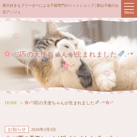
t
猫大好きなブリーダーによる子猫専門のペットショップ | 郡山子猫のお
o
店アンジュ
Menu
g
g
l
e
n
a
v
i
g
◦°5匹の天使ちゃんが生まれました
.･*
a
t
◦°
i
o
n
HOME
◦°5匹の天使ちゃんが生まれました
.･*
◦°
お知らせ
2026年3月3日