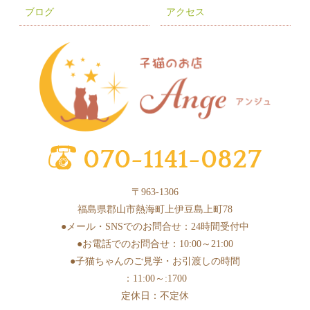
2025年7月
(8)
ブログ
アクセス
2025年6月
(3)
2025年5月
(2)
2025年4月
(6)
2025年3月
(11)
2025年2月
(17)
2025年1月
(2)
2024年12月
(1)
〒963-1306
2024年10月
(1)
福島県郡山市熱海町上伊豆島上町78
2024年9月
(1)
●メール・SNSでのお問合せ：24時間受付中
●お電話でのお問合せ：10:00～21:00
2024年8月
(1)
●子猫ちゃんのご見学・お引渡しの時間
2024年7月
(1)
：11:00～:1700
2024年6月
(3)
定休日：不定休