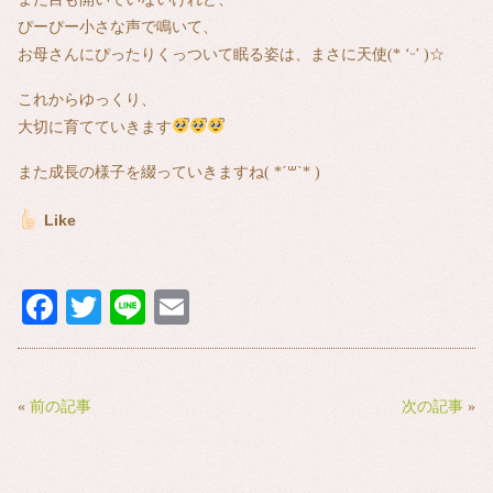
ぴーぴー小さな声で鳴いて、
お母さんにぴったりくっついて眠る姿は、まさに天使(* ‘ᵕ’ )☆
これからゆっくり、
大切に育てていきます
また成長の様子を綴っていきますね( *´꒳`* )
Like
Fa
T
Li
E
ce
wi
ne
m
bo
tte
ail
ok
r
«
前の記事
次の記事
»