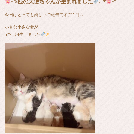
◦°5匹の天使ちゃんが生まれました
.･*
◦°
今日はとっても嬉しいご報告です(*´˘`*)♡
小さな小さな命が
5つ、誕生しました