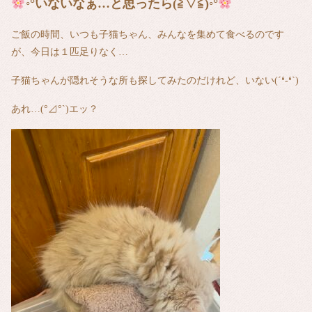
◦°いないなぁ…と思ったら(≧▽≦)◦°
ご飯の時間、いつも子猫ちゃん、みんなを集めて食べるのです
が、今日は１匹足りなく…
子猫ちゃんが隠れそうな所も探してみたのだけれど、いない(´❛-❛`)
あれ…(°⊿°`)エッ？