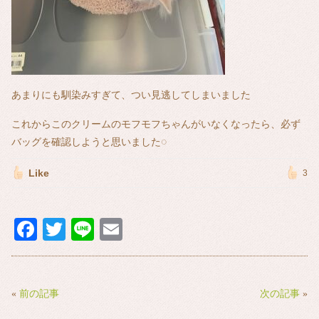
あまりにも馴染みすぎて、つい見逃してしまいました
これからこのクリームのモフモフちゃんがいなくなったら、必ず
バッグを確認しようと思いました‎◌
Like
3
Fa
T
Li
E
ce
wi
ne
m
bo
tte
ail
ok
r
«
前の記事
次の記事
»