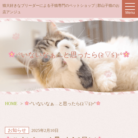
t
猫大好きなブリーダーによる子猫専門のペットショップ | 郡山子猫のお
o
店アンジュ
Menu
g
g
l
e
n
a
v
i
g
◦°いないなぁ…と思ったら(≧▽≦)◦°
a
t
i
o
n
HOME
◦°いないなぁ…と思ったら(≧▽≦)◦°
お知らせ
2025年2月10日