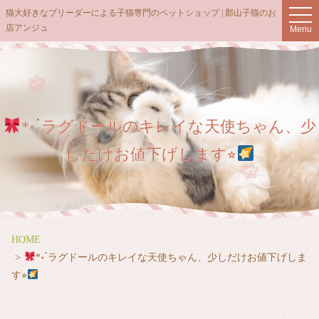
t
猫大好きなブリーダーによる子猫専門のペットショップ | 郡山子猫のお
o
店アンジュ
Menu
g
g
l
e
n
a
v
i
g
*॰ॱラグドールのキレイな天使ちゃん、少
a
t
しだけお値下げします⭐︎
i
o
n
HOME
*॰ॱラグドールのキレイな天使ちゃん、少しだけお値下げしま
す⭐︎