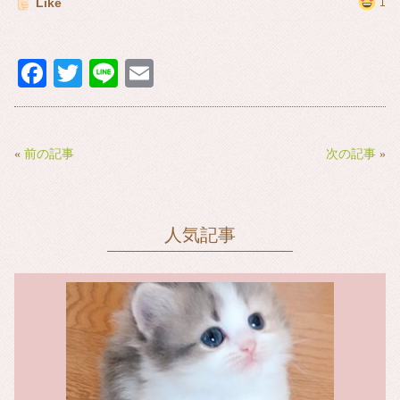
Like
1
Fa
T
Li
E
ce
wi
ne
m
bo
tte
ail
ok
r
«
前の記事
次の記事
»
人気記事