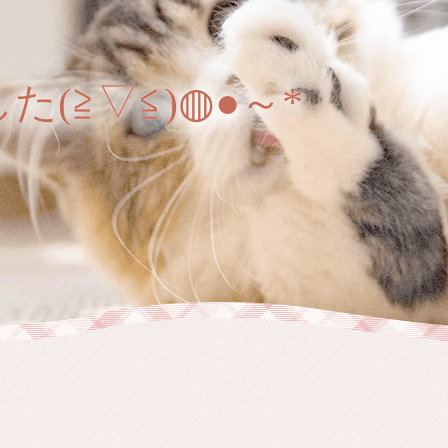
(≧▽≦)◍●～*