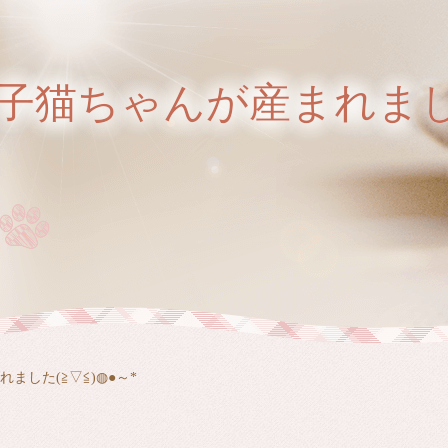
子猫ちゃんが産まれました
ました(≧▽≦)◍●～*