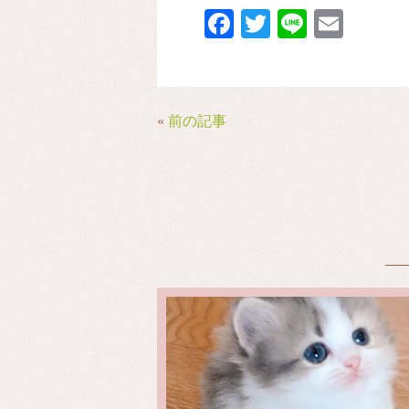
Fa
T
Li
E
ce
wi
ne
m
bo
tte
ail
ok
r
«
前の記事