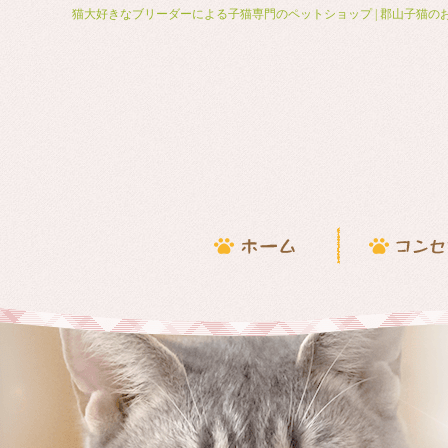
猫大好きなブリーダーによる子猫専門のペットショップ | 郡山子猫の