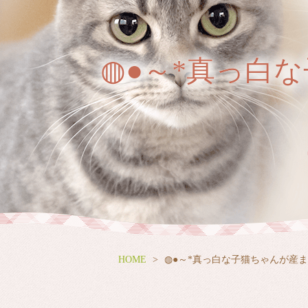
◍●～*真っ白な
HOME
◍●～*真っ白な子猫ちゃんが産まれ