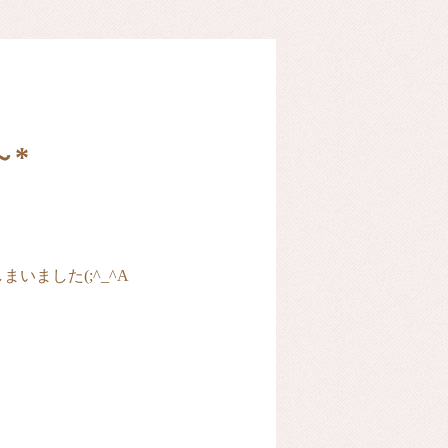
～*
ました(;^_^A