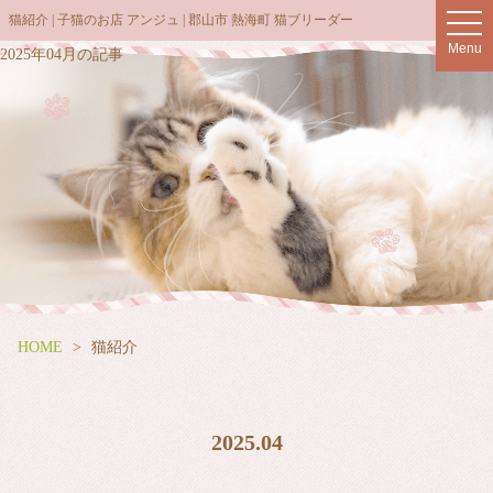
猫紹介 | 子猫のお店 アンジュ | 郡山市 熱海町 猫ブリーダー
t
o
Menu
2025年04月の記事
g
g
l
e
n
a
v
i
g
a
t
HOME
猫紹介
i
o
n
2025.04