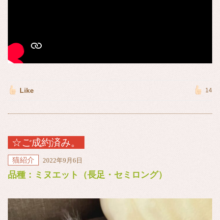
Like
14
☆ご成約済み。
猫紹介
2022年9月6日
品種：ミヌエット（長足・セミロング）