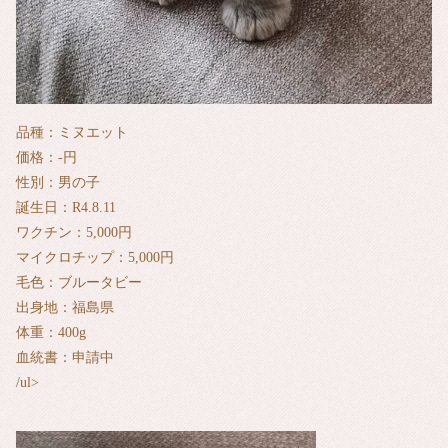
品種：ミヌエット
価格：‐円
性別：男の子
誕生日：R4.8.11
ワクチン：5,000円
マイクロチップ：5,000円
毛色：ブルータビー
出身地：福島県
体重：400g
血統書：申請中
/ul>