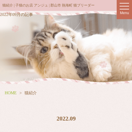
猫紹介 | 子猫のお店 アンジュ | 郡山市 熱海町 猫ブリーダー
t
o
Menu
2022年09月の記事
g
g
l
e
n
a
v
i
g
a
t
HOME
猫紹介
i
o
n
2022.09