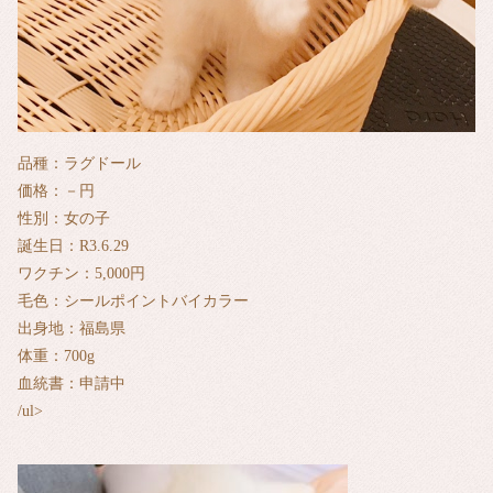
品種：ラグドール
価格：－円
性別：女の子
誕生日：R3.6.29
ワクチン：5,000円
毛色：シールポイントバイカラー
出身地：福島県
体重：700g
血統書：申請中
/ul>