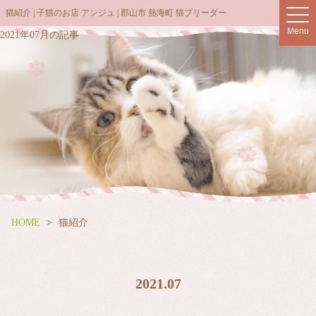
猫紹介 | 子猫のお店 アンジュ | 郡山市 熱海町 猫ブリーダー
t
o
Menu
2021年07月の記事
g
g
l
e
n
a
v
i
g
a
t
HOME
猫紹介
i
o
n
2021.07