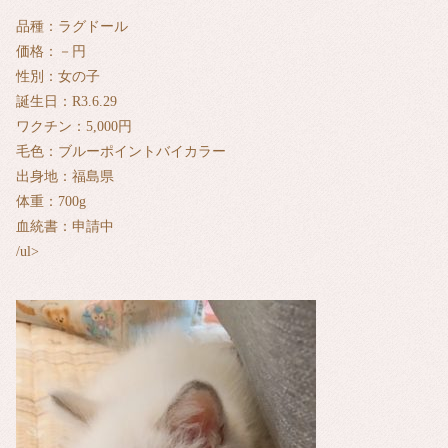
品種：ラグドール
価格：－円
性別：女の子
誕生日：R3.6.29
ワクチン：5,000円
毛色：ブルーポイントバイカラー
出身地：福島県
体重：700g
血統書：申請中
/ul>