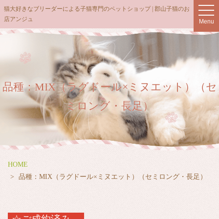
猫大好きなブリーダーによる子猫専門のペットショップ | 郡山子猫のお
t
店アンジュ
o
Menu
g
g
l
e
n
品種：MIX（ラグドール×ミヌエット）（セ
a
v
ミロング・長足）
i
g
a
t
i
HOME
o
品種：MIX（ラグドール×ミヌエット）（セミロング・長足）
n