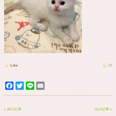
Like
13
Fa
T
Li
E
ce
wi
ne
m
bo
tte
ail
ok
r
«
前の記事
次の記事
»