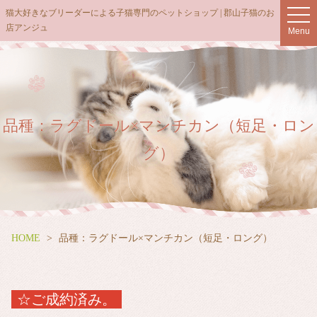
猫大好きなブリーダーによる子猫専門のペットショップ | 郡山子猫のお
t
店アンジュ
o
Menu
g
g
l
e
n
品種：ラグドール×マンチカン（短足・ロン
a
v
グ）
i
g
a
t
i
HOME
品種：ラグドール×マンチカン（短足・ロング）
o
n
☆ご成約済み。