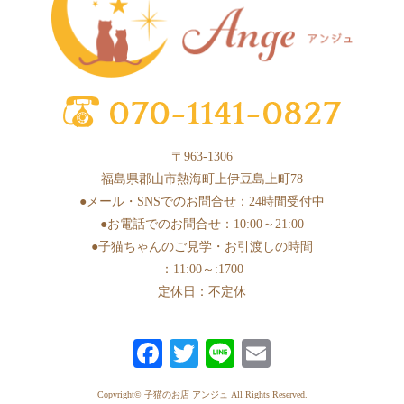
2025年5月
(10)
2025年4月
(1)
2025年3月
(8)
2025年2月
(6)
2025年1月
(2)
〒963-1306
2024年12月
(4)
福島県郡山市熱海町上伊豆島上町78
2024年11月
(3)
●メール・SNSでのお問合せ：24時間受付中
●お電話でのお問合せ：10:00～21:00
2024年10月
(6)
●子猫ちゃんのご見学・お引渡しの時間
2024年9月
(1)
：11:00～:1700
2024年8月
(2)
定休日：不定休
2024年7月
(2)
Fa
T
Li
E
2024年6月
(7)
ce
wi
ne
m
2024年5月
(4)
Copyright© 子猫のお店 アンジュ All Rights Reserved.