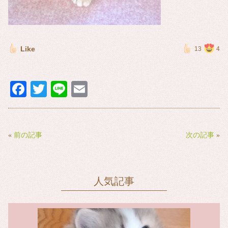
Like
13
4
Fa
T
Li
E
ce
wi
ne
m
bo
tte
ail
ok
r
«
前の記事
次の記事
»
人気記事