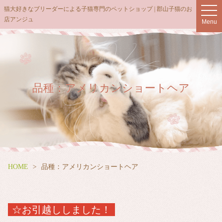
猫大好きなブリーダーによる子猫専門のペットショップ | 郡山子猫のお
t
店アンジュ
o
Menu
g
g
l
e
n
品種：アメリカンショートヘア
a
v
i
g
a
t
i
HOME
品種：アメリカンショートヘア
o
n
☆お引越ししました！