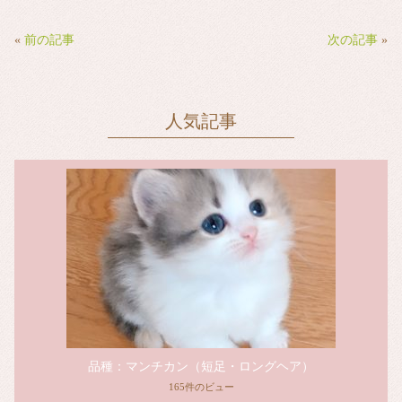
bo
tte
ail
ok
r
«
前の記事
次の記事
»
人気記事
品種：マンチカン（短足・ロングヘア）
165件のビュー