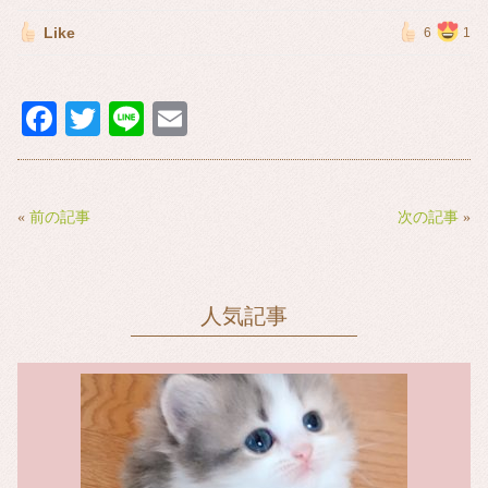
Like
6
1
Fa
T
Li
E
ce
wi
ne
m
bo
tte
ail
ok
r
«
前の記事
次の記事
»
人気記事