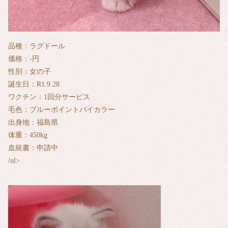
品種：ラグドール
価格：‐円
性別：女の子
誕生日：R1.9.28
ワクチン：1回分サービス
毛色：ブルーポイントバイカラー
出身地：福島県
体重：450kg
血統書：申請中
/ul>