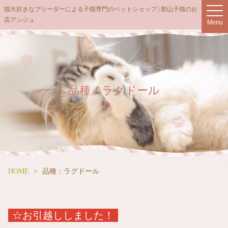
猫大好きなブリーダーによる子猫専門のペットショップ | 郡山子猫のお
t
店アンジュ
o
Menu
g
g
l
e
n
品種：ラグドール
a
v
i
g
a
t
i
HOME
品種：ラグドール
o
n
☆お引越ししました！