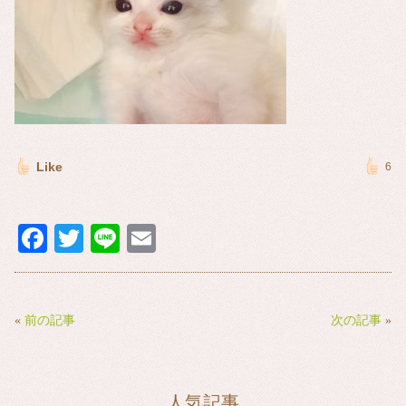
Like
6
Fa
T
Li
E
ce
wi
ne
m
bo
tte
ail
ok
r
«
前の記事
次の記事
»
人気記事