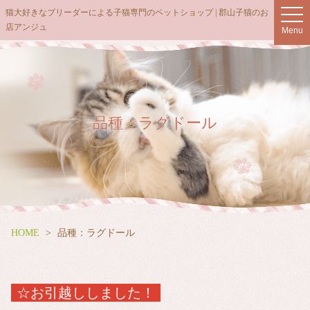
猫大好きなブリーダーによる子猫専門のペットショップ | 郡山子猫のお
t
店アンジュ
o
Menu
g
g
l
e
n
品種：ラグドール
a
v
i
g
a
t
i
HOME
品種：ラグドール
o
n
☆お引越ししました！