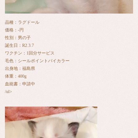
品種：ラグドール
価格：‐円
性別：男の子
誕生日：R2.3.7
ワクチン：1回分サービス
毛色：シールポイントバイカラー
出身地：福島県
体重：400g
血統書：申請中
/ul>