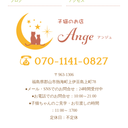
ブログ
アクセス
2025年7月
(9)
2025年6月
(6)
2025年5月
(10)
2025年4月
(1)
2025年3月
(8)
2025年2月
(6)
2025年1月
(2)
〒963-1306
2024年12月
(4)
福島県郡山市熱海町上伊豆島上町78
2024年11月
(3)
●メール・SNSでのお問合せ：24時間受付中
●お電話でのお問合せ：10:00～21:00
2024年10月
(6)
●子猫ちゃんのご見学・お引渡しの時間
2024年9月
(1)
：11:00～:1700
2024年8月
(2)
定休日：不定休
2024年7月
(2)