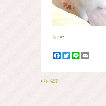
Like
Fa
T
Li
E
ce
wi
ne
m
bo
tte
ail
ok
r
«
前の記事