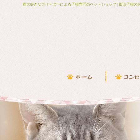
猫大好きなブリーダーによる子猫専門のペットショップ | 郡山子猫の