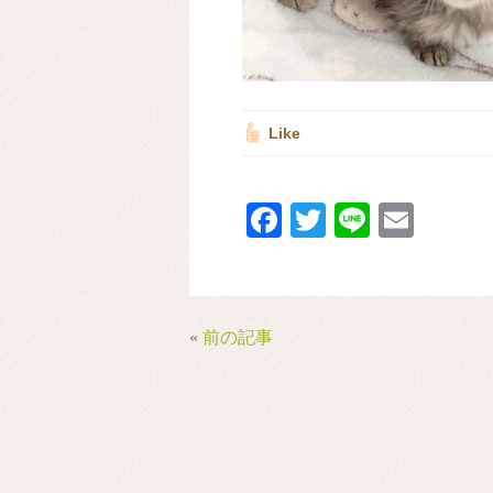
Like
Fa
T
Li
E
ce
wi
ne
m
bo
tte
ail
ok
r
«
前の記事