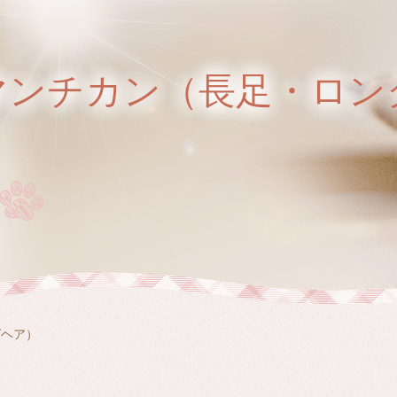
マンチカン（長足・ロン
グヘア）