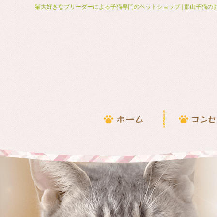
猫大好きなブリーダーによる子猫専門のペットショップ | 郡山子猫の