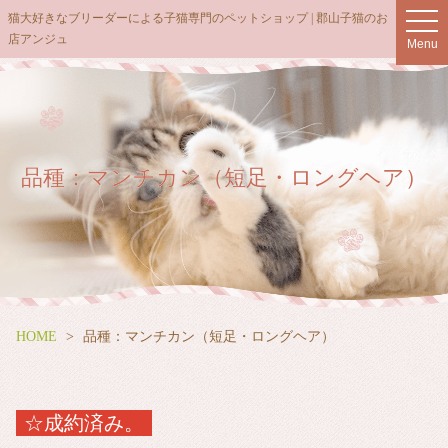
猫大好きなブリーダーによる子猫専門のペットショップ | 郡山子猫のお
t
店アンジュ
o
Menu
g
g
l
e
n
品種：マンチカン（短足・ロングヘア）
a
v
i
g
a
t
i
HOME
品種：マンチカン（短足・ロングヘア）
o
n
☆成約済み。