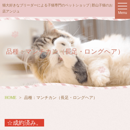
猫大好きなブリーダーによる子猫専門のペットショップ | 郡山子猫のお
t
店アンジュ
o
Menu
g
g
l
e
n
品種：マンチカン（長足・ロングヘア）
a
v
i
g
a
t
i
HOME
品種：マンチカン（長足・ロングヘア）
o
n
☆成約済み。