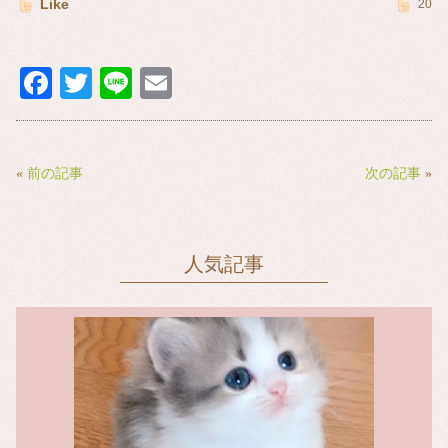
Like
20
Fa
T
Li
E
ce
wi
ne
m
bo
tte
ail
ok
r
«
前の記事
次の記事
»
人気記事