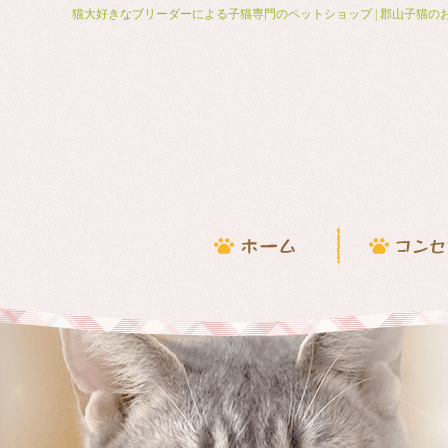
猫大好きなブリーダーによる子猫専門のペットショップ | 郡山子猫の