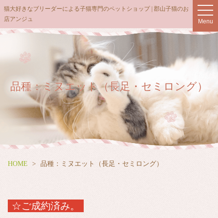
猫大好きなブリーダーによる子猫専門のペットショップ | 郡山子猫のお
t
店アンジュ
o
Menu
g
g
l
e
n
品種：ミヌエット（長足・セミロング）
a
v
i
g
a
t
i
HOME
品種：ミヌエット（長足・セミロング）
o
n
☆ご成約済み。