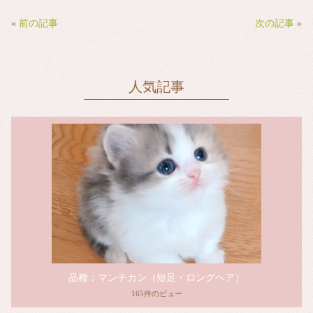
bo
tte
ail
ok
r
«
前の記事
次の記事
»
人気記事
品種：マンチカン（短足・ロングヘア）
165件のビュー