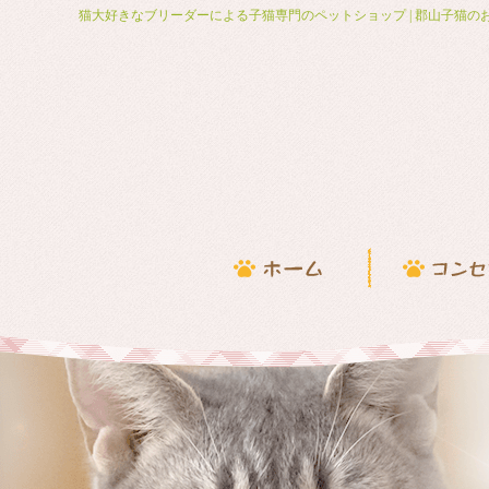
猫大好きなブリーダーによる子猫専門のペットショップ | 郡山子猫の