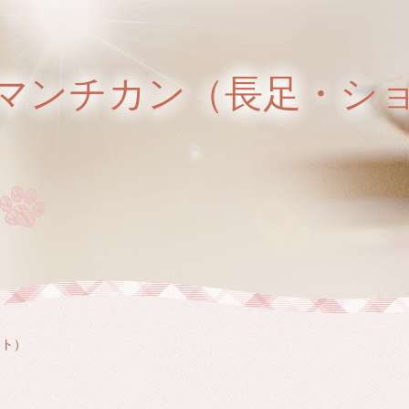
マンチカン（長足・シ
ート）