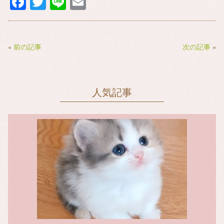
Fa
T
Li
E
ce
wi
ne
m
bo
tte
ail
ok
r
«
前の記事
次の記事
»
人気記事