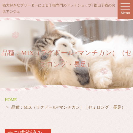
猫大好きなブリーダーによる子猫専門のペットショップ | 郡山子猫のお
t
店アンジュ
o
Menu
g
g
l
e
n
品種：MIX（ラグドール×マンチカン）（セ
a
v
ミロング・長足）
i
g
a
t
i
HOME
o
品種：MIX（ラグドール×マンチカン）（セミロング・長足）
n