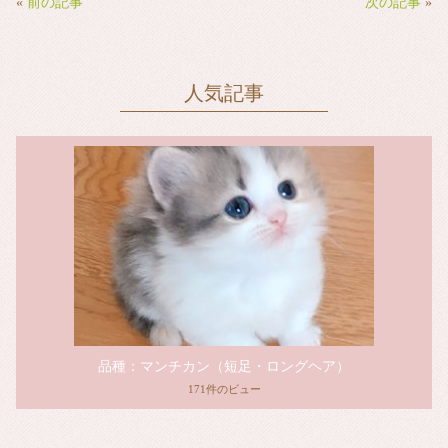
ok
r
«
前の記事
次の記事
»
人気記事
品種：マンチカン（短足・ロングヘア）
171件のビュー