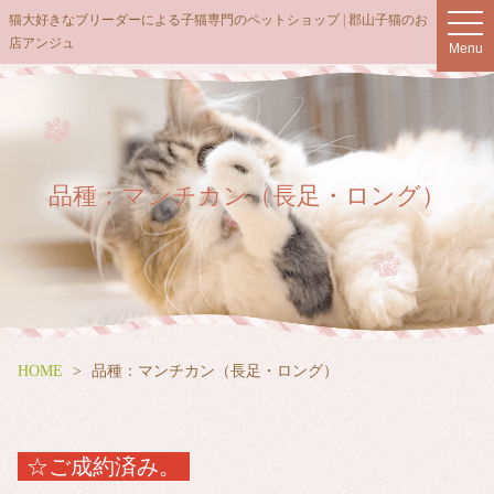
猫大好きなブリーダーによる子猫専門のペットショップ | 郡山子猫のお
t
店アンジュ
o
Menu
g
g
l
e
n
品種：マンチカン（長足・ロング）
a
v
i
g
a
t
i
HOME
品種：マンチカン（長足・ロング）
o
n
☆ご成約済み。