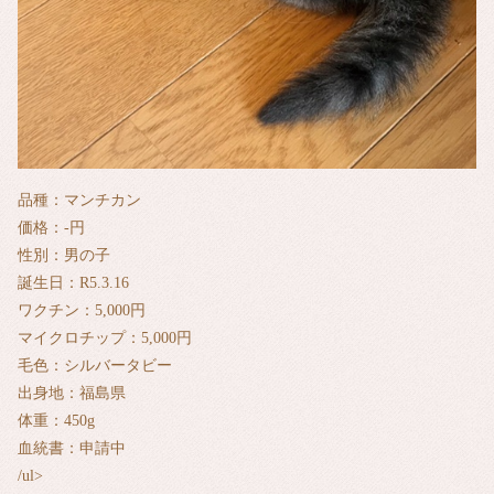
品種：マンチカン
価格：-円
性別：男の子
誕生日：R5.3.16
ワクチン：5,000円
マイクロチップ：5,000円
毛色：シルバータビー
出身地：福島県
体重：450g
血統書：申請中
/ul>