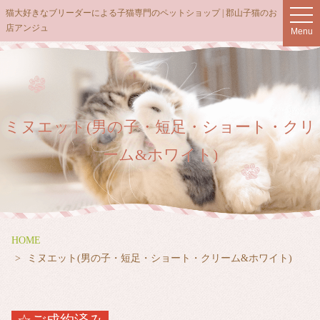
猫大好きなブリーダーによる子猫専門のペットショップ | 郡山子猫のお
t
店アンジュ
o
Menu
g
g
l
e
n
ミヌエット(男の子・短足・ショート・クリ
a
v
ーム&ホワイト)
i
g
a
t
i
HOME
o
ミヌエット(男の子・短足・ショート・クリーム&ホワイト)
n