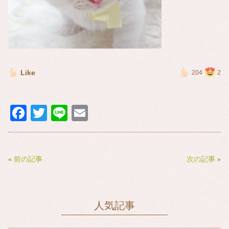
Like
204
2
Fa
T
Li
E
ce
wi
ne
m
bo
tte
ail
ok
r
«
前の記事
次の記事
»
人気記事