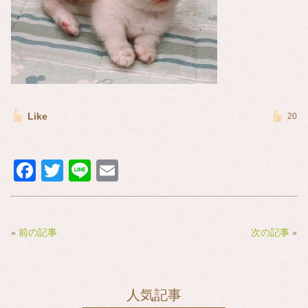
Like
20
Fa
T
Li
E
ce
wi
ne
m
bo
tte
ail
ok
r
«
前の記事
次の記事
»
人気記事