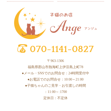
2025年7月
(9)
2025年6月
(6)
2025年5月
(10)
2025年4月
(1)
2025年3月
(8)
2025年2月
(6)
2025年1月
(2)
〒963-1306
2024年12月
(4)
福島県郡山市熱海町上伊豆島上町78
2024年11月
(3)
●メール・SNSでのお問合せ：24時間受付中
●お電話でのお問合せ：10:00～21:00
2024年10月
(6)
●子猫ちゃんのご見学・お引渡しの時間
2024年9月
(1)
：11:00～:1700
2024年8月
(2)
定休日：不定休
2024年7月
(2)