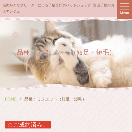
猫大好きなブリーダーによる子猫専門のペットショップ | 郡山子猫のお
t
店アンジュ
o
Menu
g
g
l
e
n
品種：ミヌエット（短足・短毛）
a
v
i
g
a
t
i
HOME
品種：ミヌエット（短足・短毛）
o
n
☆ご成約済み。