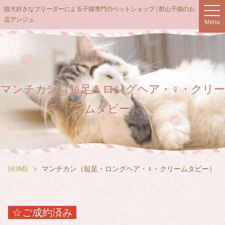
猫大好きなブリーダーによる子猫専門のペットショップ | 郡山子猫のお
t
店アンジュ
o
Menu
g
g
l
e
n
マンチカン（短足・ロングヘア・♀・クリー
a
v
ムタビー）
i
g
a
t
i
HOME
マンチカン（短足・ロングヘア・♀・クリームタビー）
o
n
☆ご成約済み