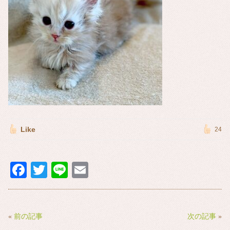
Like
24
Fa
T
Li
E
ce
wi
ne
m
bo
tte
ail
ok
r
«
前の記事
次の記事
»