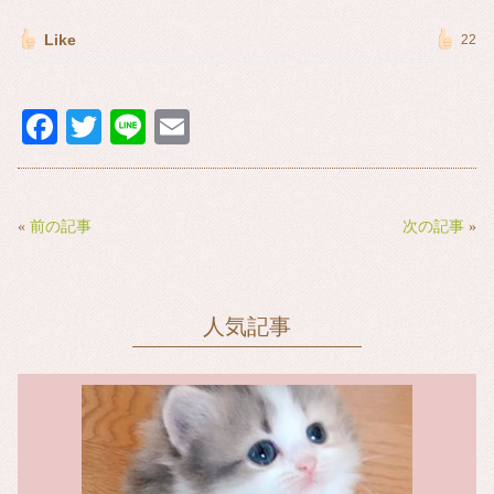
Like
22
Fa
T
Li
E
ce
wi
ne
m
bo
tte
ail
ok
r
«
前の記事
次の記事
»
人気記事