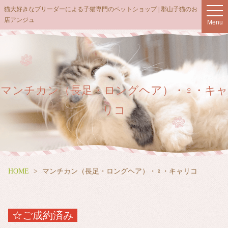
猫大好きなブリーダーによる子猫専門のペットショップ | 郡山子猫のお
t
店アンジュ
o
Menu
g
g
l
e
n
マンチカン（長足・ロングヘア）・♀・キャ
a
v
リコ
i
g
a
t
i
HOME
マンチカン（長足・ロングヘア）・♀・キャリコ
o
n
☆ご成約済み