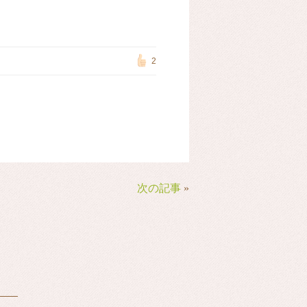
2
次の記事
»