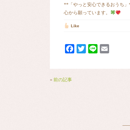
**「やっと安心できるおうち」
心から願っています。
Like
Fa
T
Li
E
ce
wi
ne
m
bo
tte
ail
ok
r
«
前の記事